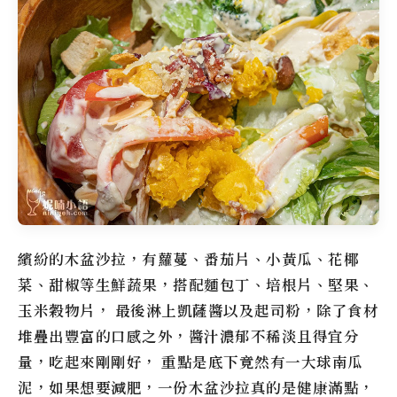
繽紛的木盆沙拉，有蘿蔓、番茄片、小黃瓜、花椰
菜、甜椒等生鮮蔬果，搭配麵包丁、培根片、堅果、
玉米穀物片， 最後淋上凱薩醬以及起司粉，除了食材
堆疊出豐富的口感之外，醬汁濃郁不稀淡且得宜分
量，吃起來剛剛好， 重點是底下竟然有一大球南瓜
泥，如果想要減肥，一份木盆沙拉真的是健康滿點，