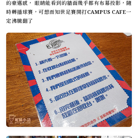
的豪邁感， 眼睛能看到的牆面幾乎都有布幕投影，隨
時轉播球賽，可想而知世足賽開打
CAMPUS CAFE
一
定沸騰翻了