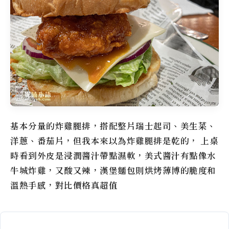
基本分量的炸雞腿排，搭配整片瑞士起司、美生菜、
洋蔥、番茄片，但我本來以為炸雞腿排是乾的， 上桌
時看到外皮是浸潤醬汁帶點濕軟，美式醬汁有點像水
牛城炸雞，又酸又辣，漢堡麵包則烘烤薄博的脆度和
溫熱手感，對比價格真超值