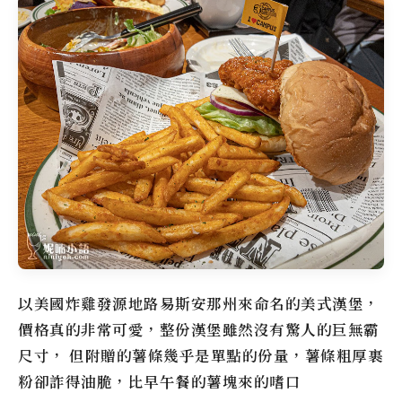
以美國炸雞發源地路易斯安那州來命名的美式漢堡，
價格真的非常可愛，整份漢堡雖然沒有驚人的巨無霸
尺寸， 但附贈的薯條幾乎是單點的份量，薯條粗厚裹
粉卻詐得油脆，比早午餐的薯塊來的嗜口