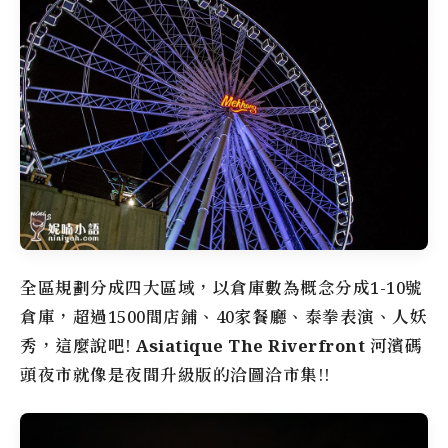
全區規劃分成四大區域，以倉庫數為概念分成1-10號
倉庫，超過1500間店鋪、40家餐廳、泰拳表演、人妖
秀，這麼說吧!
Asiatique The Riverfront 河濱碼
頭夜市
就像是夜間升級版的
洽圖洽市集
!!