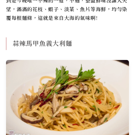
到是今晚唯一不辣的一道，不過，整盤鮮味沒讓人失
望，滿滿的花枝、蝦子、淡菜、魚片等海鮮，均勻染
覆每根麵條，這就是來自大海的氣味啊!
蒜辣馬甲魚義大利麵