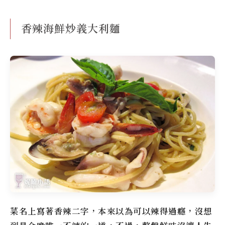
香辣海鮮炒義大利麵
菜名上寫著香辣二字，本來以為可以辣得過癮，沒想