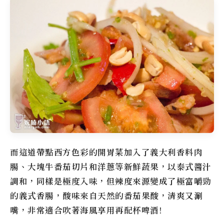
而這道帶點西方色彩的開胃菜加入了義大利香料肉
腸、大塊牛番茄切片和洋蔥等新鮮蔬果，以泰式醬汁
調和，同樣是極度入味，但辣度來源變成了極富嚼勁
的義式香腸，酸味來自天然的番茄果酸，清爽又涮
嘴，非常適合吹著海風享用再配杯啤酒!