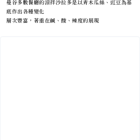
曼谷多數餐廳的涼拌沙拉多是以青木瓜絲、豇豆為基
底作出各種變化
層次豐富，著重在鹹、酸、辣度的展現