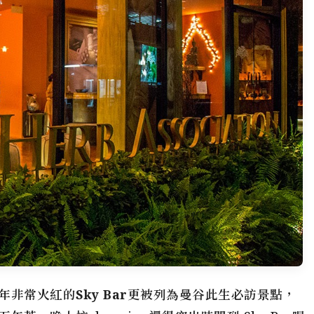
年非常火紅的
Sky Bar
更被列為曼谷此生必訪景點，