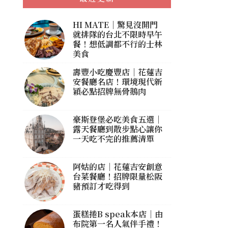
HI MATE｜驚見沒開門
就排隊的台北不限時早午
餐！想低調都不行的士林
美食
壽豐小吃慶豐店｜花蓮吉
安餐廳名店！環境現代新
穎必點招牌無骨鵝肉
豪斯登堡必吃美食五選｜
露天餐廳到散步點心讓你
一天吃不完的推薦清單
阿姑的店｜花蓮吉安創意
台菜餐廳！招牌限量松阪
豬預訂才吃得到
蛋糕捲B speak本店｜由
布院第一名人氣伴手禮！