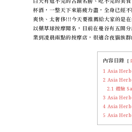
白天有逛不完的古蹟名勝、吃不完的美食下午茶
杯酒，一整天下來筋疲力盡，全身已經不
爽快、太奢侈!!!今天要推薦給大家的是
以藥草球按摩聞名，目前在曼谷有五間分
業到凌晨兩點的按摩店
，很適合夜貓族群
內容目錄
1
Asia Her
2
Asia Her
2.1
體驗 Sa
3
Asia Her
4
Asia Herb
5
Asia Her