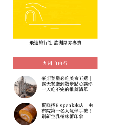
飛達旅行社 歐洲票劵專賣
九州自由行
豪斯登堡必吃美食五選｜
露天餐廳到散步點心讓你
一天吃不完的推薦清單
蛋糕捲B speak本店｜由
布院第一名人氣伴手禮！
刷新生乳捲味蕾印象