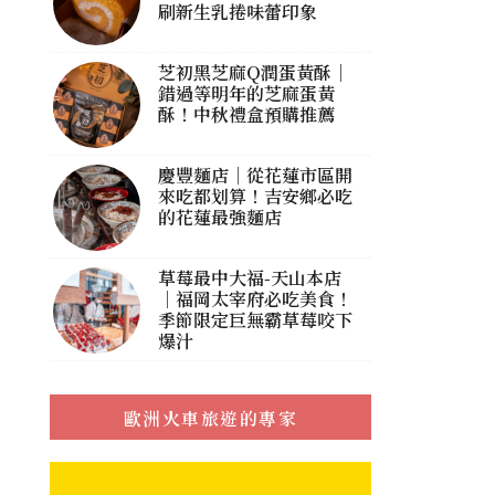
刷新生乳捲味蕾印象
芝初黑芝麻Q潤蛋黃酥｜
錯過等明年的芝麻蛋黃
酥！中秋禮盒預購推薦
慶豐麵店｜從花蓮市區開
來吃都划算！吉安鄉必吃
的花蓮最強麵店
草莓最中大福-天山本店
｜福岡太宰府必吃美食！
季節限定巨無霸草莓咬下
爆汁
歐洲火車旅遊的專家