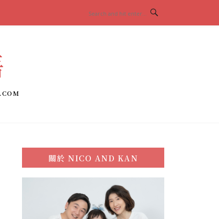
語
.COM
關於
NICO AND KAN