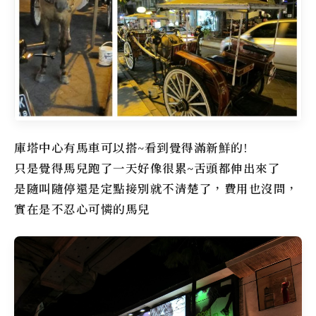
庫塔中心有馬車可以搭~看到覺得滿新鮮的!
只是覺得馬兒跑了一天好像很累~舌頭都伸出來了
是隨叫隨停還是定點接別就不清楚了，費用也沒問，
實在是不忍心可憐的馬兒