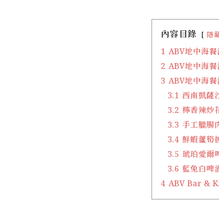
內容目錄
隱
1
ABV地中海
2
ABV地中海餐
3
ABV地中海餐
3.1
西南凱薩沙
3.2
檸香辣炒花
3.3
手工臘腸肉
3.4
鮮蝦蘆筍披
3.5
琥珀愛爾啤
3.6
藍兔白啤酒 
4
ABV Bar &