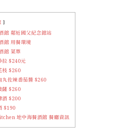
藏
餐酒館 鄰近國父紀念館站
酒館 用餐環境
酒館 菜單
拉 $240元
枝 $260
丸佐辣番茄醬 $260
薩 $260
酒 $200
$190
 Kitchen 地中海餐酒館 餐廳資訊