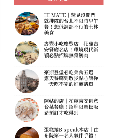
HI MATE｜驚見沒開門
就排隊的台北不限時早午
餐！想低調都不行的士林
美食
壽豐小吃慶豐店｜花蓮吉
安餐廳名店！環境現代新
穎必點招牌無骨鵝肉
豪斯登堡必吃美食五選｜
露天餐廳到散步點心讓你
一天吃不完的推薦清單
阿姑的店｜花蓮吉安創意
台菜餐廳！招牌限量松阪
豬預訂才吃得到
蛋糕捲B speak本店｜由
布院第一名人氣伴手禮！