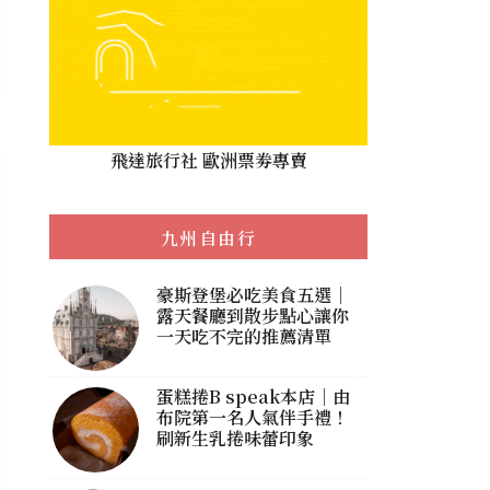
飛達旅行社 歐洲票劵專賣
九州自由行
豪斯登堡必吃美食五選｜
露天餐廳到散步點心讓你
一天吃不完的推薦清單
蛋糕捲B speak本店｜由
布院第一名人氣伴手禮！
刷新生乳捲味蕾印象