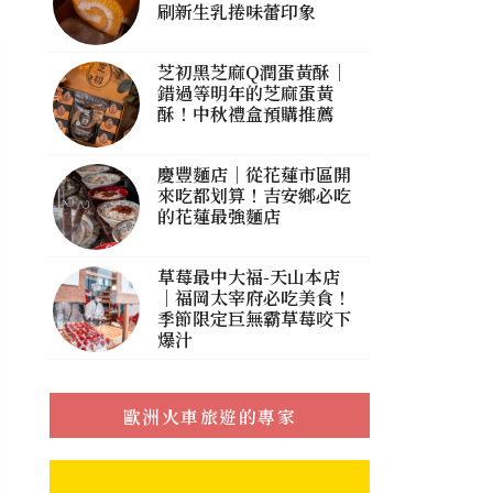
刷新生乳捲味蕾印象
芝初黑芝麻Q潤蛋黃酥｜
錯過等明年的芝麻蛋黃
酥！中秋禮盒預購推薦
慶豐麵店｜從花蓮市區開
來吃都划算！吉安鄉必吃
的花蓮最強麵店
草莓最中大福-天山本店
｜福岡太宰府必吃美食！
季節限定巨無霸草莓咬下
爆汁
歐洲火車旅遊的專家