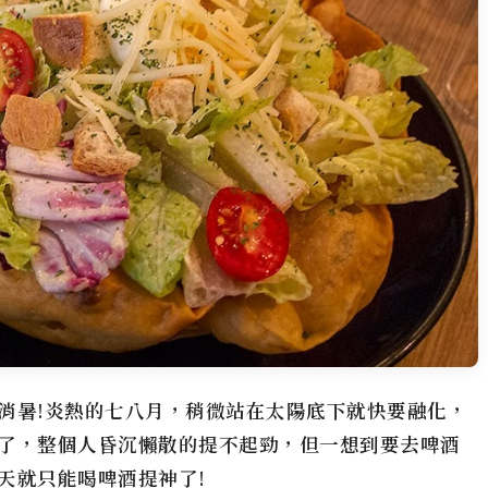
消暑!炎熱的七八月，稍微站在太陽底下就快要融化，
了，整個人昏沉懶散的提不起勁，但一想到要去啤酒
天就只能喝啤酒提神了!