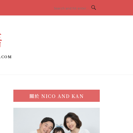
語
.COM
關於
NICO AND KAN