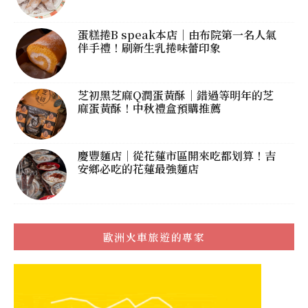
蛋糕捲B speak本店｜由布院第一名人氣
伴手禮！刷新生乳捲味蕾印象
芝初黑芝麻Q潤蛋黃酥｜錯過等明年的芝
麻蛋黃酥！中秋禮盒預購推薦
慶豐麵店｜從花蓮市區開來吃都划算！吉
安鄉必吃的花蓮最強麵店
歐洲火車旅遊的專家