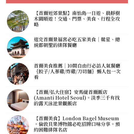
【首爾近郊景點】南怡島一日遊、晨靜樹
木園順遊！交通、門票、美食、行程全攻
略
逛完首爾景福宮必吃五家美食｜韓星、總
統都朝聖的排隊餐廳
首爾美食推薦｜10間自由行必訪人氣餐廳
｛餃子/人蔘雞/炸雞/刀切麵｝懶人包一次
看
【首爾/弘大住宿】安馬緹首爾飯店
(Amanti Hotel Seoul)。淡季三千有找
的露天泳池景觀飯店
【首爾美食】London Bagel Museum
。倫敦貝果博物館必吃招牌口味分享。預
約困難排隊名店