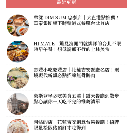
最近更新
華漾 DIM SUM 忠泰店｜大直港點推薦！
華泰集團旗下時髦港式餐廳台北首店
HI MATE｜驚見沒開門就排隊的台北不限
時早午餐！想低調都不行的士林美食
壽豐小吃慶豐店｜花蓮吉安餐廳名店！環
境現代新穎必點招牌無骨鵝肉
豪斯登堡必吃美食五選｜露天餐廳到散步
點心讓你一天吃不完的推薦清單
阿姑的店｜花蓮吉安創意台菜餐廳！招牌
限量松阪豬預訂才吃得到