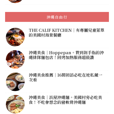
沖繩自由行
THE CALIF KITCHEN｜有專屬兒童菜單
的美國村海景餐廳
沖繩美食｜Hoppepan。買到剁手指的沖
繩排隊麵包店！回烤加熱服務超級讚
沖繩美食推薦｜16間初訪必吃在地私藏一
次看
沖繩美食｜浜屋沖繩麵。美國村旁必吃美
食！不吃會想念的豬軟骨沖繩麵