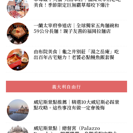
美食！季節限定巨無霸草莓咬下爆汁
一蘭太宰府參道店｜全球獨家五角麵碗和
59公分長麵！親子友善的福岡拉麵店
由布院美食｜龜之井別莊「湯之岳庵」吃
出百年古宅魅力！老饕必點鰻魚飯套餐
義大利自由行
威尼斯景點推薦｜精選10大威尼斯必踩景
點攻略。這些事沒有做一定會後悔
威尼斯景點｜總督宮（Palazzo