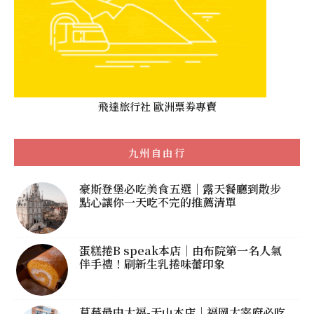
飛達旅行社 歐洲票劵專賣
九州自由行
豪斯登堡必吃美食五選｜露天餐廳到散步
點心讓你一天吃不完的推薦清單
蛋糕捲B speak本店｜由布院第一名人氣
伴手禮！刷新生乳捲味蕾印象
草莓最中大福-天山本店｜福岡太宰府必吃