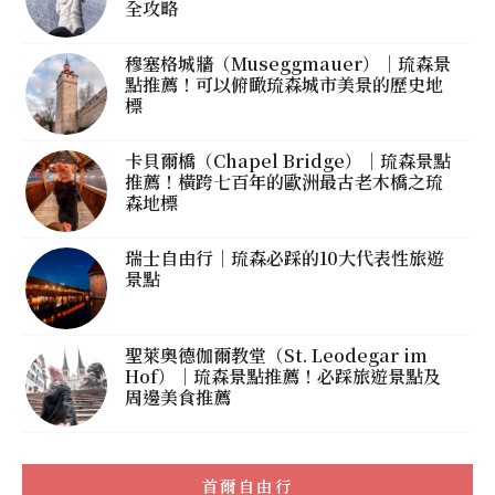
全攻略
穆塞格城牆（Museggmauer）｜琉森景
點推薦！可以俯瞰琉森城市美景的歷史地
標
卡貝爾橋（Chapel Bridge）｜琉森景點
推薦！橫跨七百年的歐洲最古老木橋之琉
森地標
瑞士自由行｜琉森必踩的10大代表性旅遊
景點
聖萊奧德伽爾教堂（St. Leodegar im
Hof）｜琉森景點推薦！必踩旅遊景點及
周邊美食推薦
首爾自由行