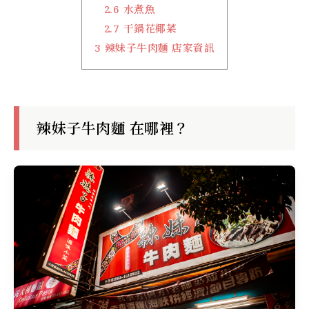
2.6
水煮魚
2.7
干鍋花椰菜
3
辣妹子牛肉麵 店家資訊
辣妹子牛肉麵 在哪裡？