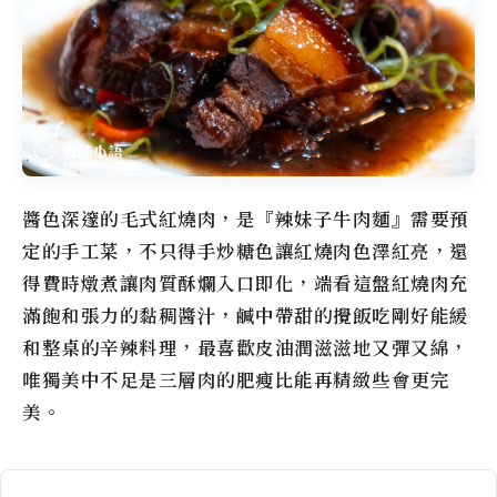
醬色深邃的毛式紅燒肉，是『辣妹子牛肉麵』需要預
定的手工菜，不只得手炒糖色讓紅燒肉色澤紅亮，還
得費時燉煮讓肉質酥爛入口即化，端看這盤紅燒肉充
滿飽和張力的黏稠醬汁，鹹中帶甜的攪飯吃剛好能緩
和整桌的辛辣料理，最喜歡皮油潤滋滋地又彈又綿，
唯獨美中不足是三層肉的肥瘦比能再精緻些會更完
美。