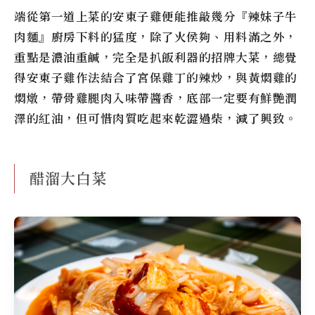
端從第一道上菜的安東子雞便能推敲幾分『辣妹子牛
肉麵』廚房下料的猛度，除了火侯夠、用料滿之外，
重點是濃油重鹹，完全是扒飯利器的招牌大菜，總覺
得安東子雞作法結合了宮保雞丁的辣炒，與黃燜雞的
燜燉，帶骨雞腿肉入味帶醬香，底部一定要有鮮艷潤
澤的紅油，但可惜肉質吃起來乾澀過柴，減了興致。
醋溜大白菜