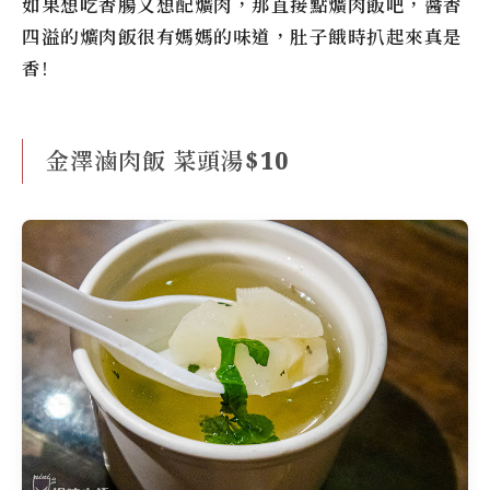
如果想吃香腸又想配爌肉，那直接點爌肉飯吧，醬香
四溢的爌肉飯很有媽媽的味道，肚子餓時扒起來真是
香!
金澤滷肉飯 菜頭湯$10