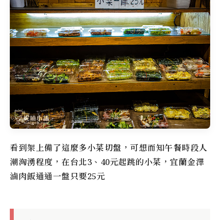
看到架上備了這麼多小菜切盤，可想而知午餐時段人
潮洶湧程度，在台北3、40元起跳的小菜，宜蘭
金澤
滷肉飯
通通一盤只要25元