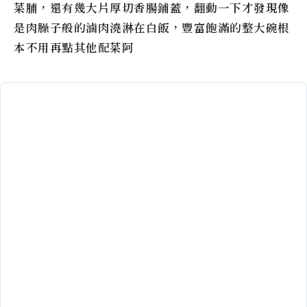
菜脯，還有幾大片厚切香腸鋪蓋，翻動一下才發現像
是肉臊子般的滷肉澆淋在白飯，豐富飽滿的整大碗根
本不用再點其他配菜阿