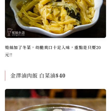
筍絲加了冬菜，幼脆爽口十足入味，重點是只要20
元!!
金澤滷肉飯 白菜滷$40