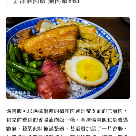
金澤滷肉飯 爌肉飯$65
爌肉飯可以選擇偏瘦的梅花肉或是帶皮油的三層肉，
和先前看到的香腸滷肉飯一樣，金澤爌肉飯也是豪邁
霸氣，蔬菜配料佈滿整碗，甚至還加給了一片香腸，