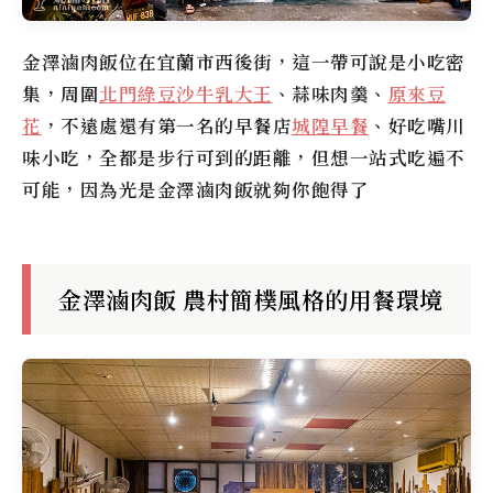
金澤滷肉飯
位在宜蘭市西後街，這一帶可說是小吃密
集，周圍
北門綠豆沙牛乳大王
、蒜味肉羹、
原來豆
花
，不遠處還有第一名的早餐店
城隍早餐
、好吃嘴川
味小吃，全都是步行可到的距離，但想一站式吃遍不
可能，因為光是
金澤滷肉飯
就夠你飽得了
金澤滷肉飯 農村簡樸風格的用餐環境