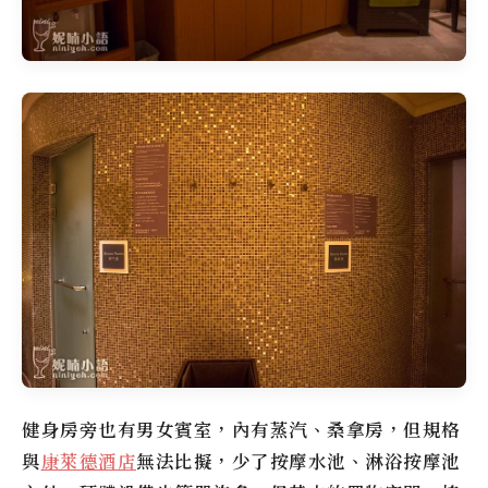
健身房旁也有男女賓室，內有蒸汽、桑拿房，但規格
與
康萊德酒店
無法比擬，少了按摩水池、淋浴按摩池