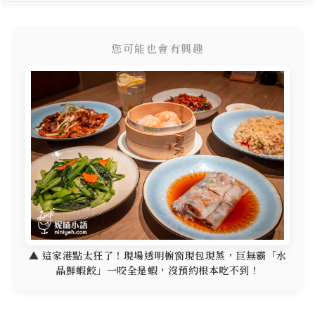
您可能也會有興趣
▲ 這家港點太狂了！現場透明櫥窗現包現蒸，巨無霸「水
晶鮮蝦餃」一咬全是蝦，沒預約根本吃不到！