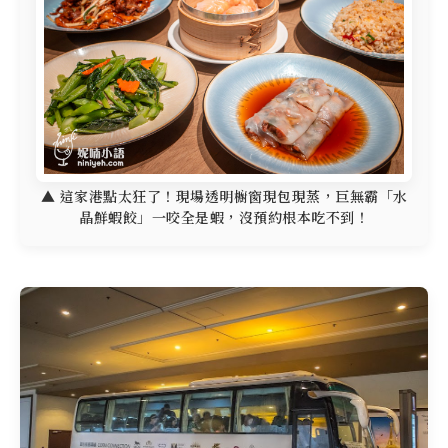
▲ 這家港點太狂了！現場透明櫥窗現包現蒸，巨無霸「水
晶鮮蝦餃」一咬全是蝦，沒預約根本吃不到！