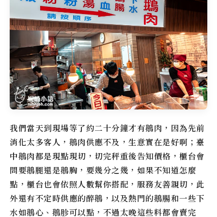
我們當天到現場等了約二十分鐘才有鵝肉，因為先前
消化太多客人，鵝肉供應不及，生意實在是好啊；
臺
中鵝肉
都是現點現切，切完秤重後告知價格，櫃台會
問要鵝腿還是鵝胸，要幾分之幾，如果不知道怎麼
點，櫃台也會依照人數幫你搭配，服務友善親切，此
外還有不定時供應的醉鵝，以及熱門的鵝腸和一些下
水如鵝心、鵝胗可以點，不過太晚這些料都會賣完