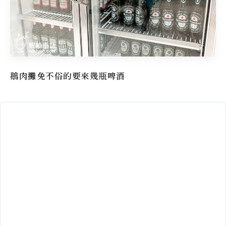
鵝肉攤免不俗的要來幾瓶啤酒