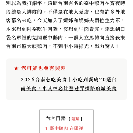
別以為我打錯字，這間台南有名的臺中鵝肉在宵夜時
段總是大排隊的，不僅是在地人愛店，也有許多外地
客慕名來吃，今天加入了妮姊和妮姊夫兩位生力軍，
本來想到阿裕吃牛肉鍋，沒想到牛肉賣完，遂想到口
袋名單裡的這間臺中鵝肉，一群人立馬轉向直接殺來
台南市區大啖鵝肉，不到半小時掃光，戰力驚人!!
2026台南必吃美食｜小吃到餐廳20選台
南美食！米其林必比登巷弄探路府城美食
內容目錄
隱藏
1
臺中鵝肉 在哪裡