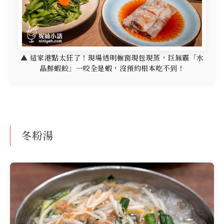
▲ 這家港點太狂了！現場透明櫥窗現包現蒸，巨無霸「水
晶鮮蝦餃」一咬全是蝦，沒預約根本吃不到！
冬粉湯