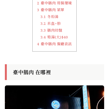
2
臺中鵝肉 用餐環境
3
臺中鵝肉 菜單
3.1
冬粉湯
3.2
米血+胗
3.3
鵝肉切盤
3.4
筍湯(大)$40
4
臺中鵝肉 餐廳資訊
臺中鵝肉 在哪裡