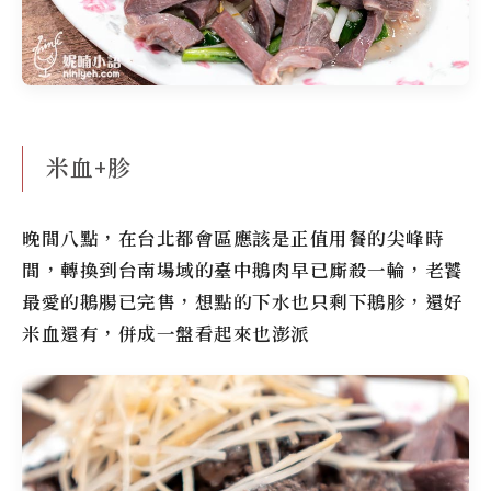
米血+胗
晚間八點，在台北都會區應該是正值用餐的尖峰時
間，轉換到台南場域的
臺中鵝肉
早已廝殺一輪，老饕
最愛的鵝腸已完售，想點的下水也只剩下鵝胗，還好
米血還有，併成一盤看起來也澎派