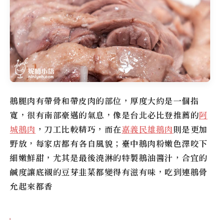
鵝腿肉有帶骨和帶皮肉的部位，厚度大約是一個指
寬，很有南部豪邁的氣息，像是台北必比登推薦的
阿
城鵝肉
，刀工比較精巧，而在
嘉義民雄鵝肉
則是更加
野放，每家店都有各自風貌；臺中鵝肉粉嫩色澤咬下
細嫩鮮甜，尤其是最後澆淋的特製鵝油醬汁，合宜的
鹹度讓底襯的豆芽韭菜都變得有滋有味，吃到連鵝骨
允起來都香