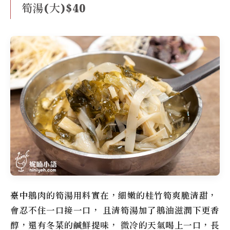
筍湯(大)$40
臺中鵝肉
的筍湯用料實在，細嫩的桂竹筍爽脆清甜，
會忍不住一口接一口， 且清筍湯加了鵝油滋潤下更香
醇，還有冬菜的鹹鮮提味， 微冷的天氣喝上一口，長