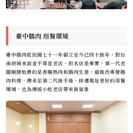
臺中鵝肉 用餐環境
臺中鵝肉從民國七十一年創立至今已四十餘年，對台
南府城來說並不算是老店，但名店是事實，第一代老
闆剛開始賣的是香腸熟肉和鵝肉生意，最後改專營鵝
肉料理，傳承至第二代接手後，移遷現址更好的用餐
環境，也為傳統小吃老店帶來新氣象