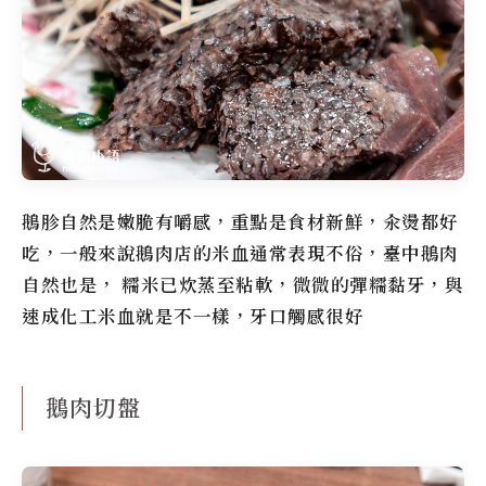
鵝胗自然是嫩脆有嚼感，重點是食材新鮮，汆燙都好
吃，一般來說鵝肉店的米血通常表現不俗，臺中鵝肉
自然也是， 糯米已炊蒸至粘軟，微微的彈糯黏牙，與
速成化工米血就是不一樣，牙口觸感很好
鵝肉切盤