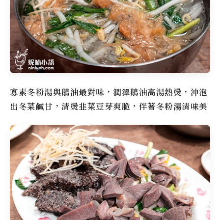
寡素冬粉湯與鵝油最對味，潤澤鵝油高湯熱燙，沖泡
出冬菜鹹甘，清燙韭菜豆芽爽脆，伴著冬粉湯清味美