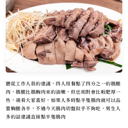
聽從工作人員的建議，四人用餐點了四分之一的鵝腿
肉，鵝腿比鵝胸肉來的油嫩，但也相對會比較肥厚一
些，端看大家喜好，如果人多時點半隻鵝肉就可以品
嘗胸腿各半，不過今天鵝肉切盤似乎不夠吃，男生人
多的話建議直接點半隻鵝肉