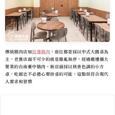
傳統鵝肉店如
民雄鵝肉
，座位都是採以中式大圓桌為
主，老舊店面不可少的就是雜亂無序，經過搬遷擴大
營業的
台南臺中鵝肉
，新店面採以秋香色調的小方
桌，吃飯也不必擔心要併桌的可能，這點很符合現代
人需求和習慣