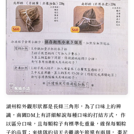
湖州粽外觀形狀都是長條三角形，為了口味上的辨
識，南園DM上有詳細解說每種口味的打結方式， 作
以區分口味，且每顆粽子有標準化重量，確保每顆粽
子的品質；來排隊的這天去離端午節還有兩周， 棗泥