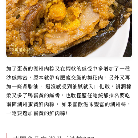
加了蛋黃的湖州肉粽又在糯軟的感受中多增加了一種
沙感綿密，原本就帶有肥瘦交織的梅花肉，另外又再
加一條背脂油， 還沒感受到油膩就入口化散，滑潤棉
柔又多了鴨蛋黃的鹹香，也敢怪歷任總統都指名要吃
南園湖州蛋黃鮮肉粽， 如果喜歡滋味豐富的湖州粽，
一定要選加蛋黃的鮮肉粽!