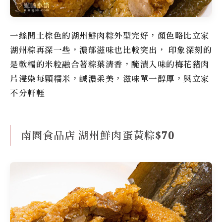
一絲開土棕色的湖州鮮肉粽外型完好，顏色略比立家
湖州粽再深一些，濃郁滋味也比較突出， 印象深刻的
是軟糯的米粒融合著粽葉清香，醃漬入味的梅花豬肉
片浸染每顆糯米，鹹濃柔美，滋味單一醇厚，與立家
不分軒輊
南園食品店 湖州鮮肉蛋黃粽$70