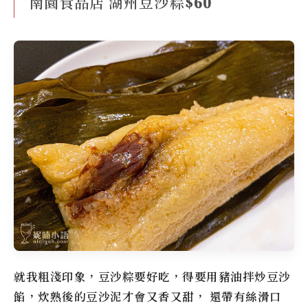
南園食品店 湖州豆沙粽$60
就我粗淺印象，豆沙粽要好吃，得要用豬油拌炒豆沙
餡，炊熟後的豆沙泥才會又香又甜， 還帶有絲滑口