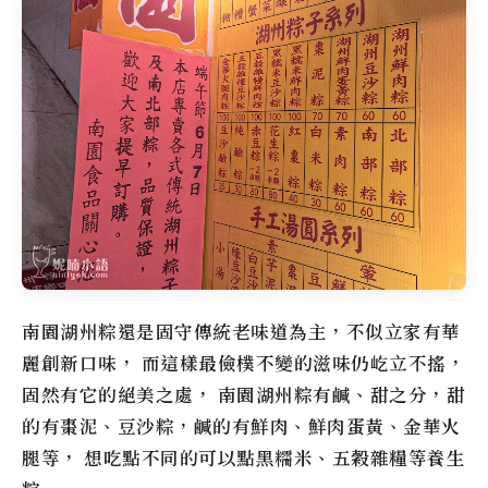
南園湖州粽還是固守傳統老味道為主，不似立家有華
麗創新口味， 而這樣最儉樸不變的滋味仍屹立不搖，
固然有它的絕美之處， 南園湖州粽有鹹、甜之分，甜
的有棗泥、豆沙粽，鹹的有鮮肉、鮮肉蛋黃、金華火
腿等， 想吃點不同的可以點黑糯米、五穀雜糧等養生