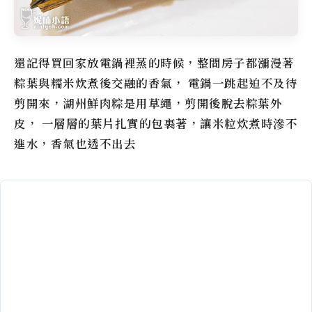
還記得買回家放電鍋裡蒸的時候，整間房子都瀰漫著
粽葉與糯米炊煮後交融的香氣， 電鍋一跳起迫不及待
剪開來，湖州鮮肉粽是用草繩，剪開後脫去粽葉外
皮， 一層層的葉片扎實的包裹著，讓米粒炊煮時滲不
進水，香氣也透不出去