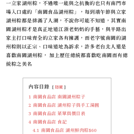
一立家湖州粽，不過唯一能與之抗衡的也只有南門市
場入口處的「南園食品湖州粽」，每到端午節與立家
湖州粽都是排滿了人潮，不說你可能不知道，其實南
園湖州粽才是真正地道江浙老奶奶的手藝，與半路出
家主打口味齊全的立家各有擁護，而老字號南園的湖
州粽則以正宗、口味道地為訴求，許多老台北人還是
喜歡南園湖州粽， 加上歷任總統都喜歡吃南園而有總
統粽之美名
內容目錄
隱藏
1
南園食品店 南園湖州粽子
2
南園食品店 湖州粽子與手工湯圓
3
南園食品店 菜單與價目表
4
南園食品店 食記
4.1
南園食品店 湖州鮮肉粽$60