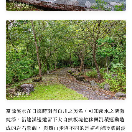
富源溪水在日據時期有白川之美名，可知溪水之清澈
純淨，沿途溪邊遺留下大自然板塊位移與沉積運動造
成的岩石景觀， 與環山步道不同的是這裡能聆聽涓涓