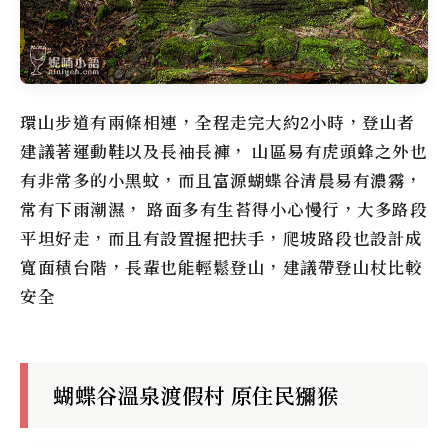
環山步道有兩條相連，全程走完大約2小時，登山者
建議著運動鞋以及長袖長褲， 山區易有虎頭蜂之外也
有非常多的小黑蚊，而且富源蝴蝶谷清晨易有濃霧，
常有下雨潮濕， 路面多有生苔得小心慢行，大多路段
平坦好走，而且有設置握把扶手，爬坡路段也設計成
寬面積台階，長輩也能輕鬆登山，建議帶登山杖比較
安全
蝴蝶谷溫泉渡假村 原住民獼猴