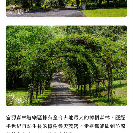
富源森林遊樂區
擁有全台占地最大的樟樹森林，歷經
半世紀自然生長的樟樹參天茂密，走進都能聞到沁涼