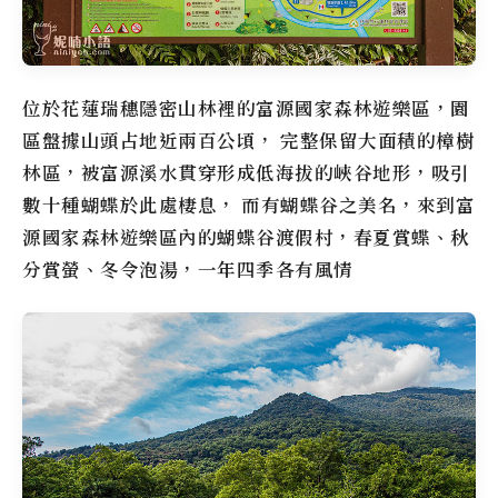
位於花蓮瑞穗隱密山林裡的
富源國家森林遊樂區
，園
區盤據山頭占地近兩百公頃， 完整保留大面積的樟樹
林區，被富源溪水貫穿形成低海拔的峽谷地形，吸引
數十種蝴蝶於此處棲息， 而有蝴蝶谷之美名，來到
富
源國家森林遊樂區
內的
蝴蝶谷渡假村
，春夏賞蝶、秋
分賞螢、冬令泡湯，一年四季各有風情