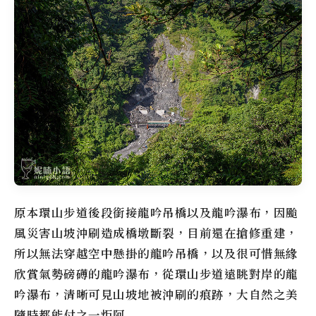
原本環山步道後段銜接龍吟吊橋以及龍吟瀑布，因颱
風災害山坡沖刷造成橋墩斷裂，目前還在搶修重建，
所以無法穿越空中懸掛的龍吟吊橋，以及很可惜無緣
欣賞氣勢磅礡的龍吟瀑布，從環山步道遠眺對岸的龍
吟瀑布，清晰可見山坡地被沖刷的痕跡，大自然之美
隨時都能付之一炬阿