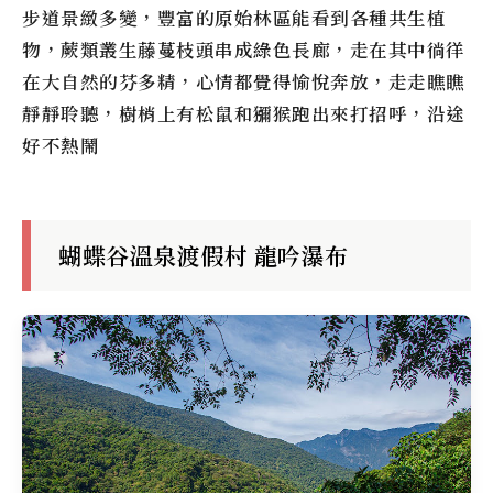
步道景緻多變，豐富的原始林區能看到各種共生植
物，蕨類叢生藤蔓枝頭串成綠色長廊，走在其中徜徉
在大自然的芬多精，心情都覺得愉悅奔放，走走瞧瞧
靜靜聆聽，樹梢上有松鼠和獼猴跑出來打招呼，沿途
好不熱鬧
蝴蝶谷溫泉渡假村 龍吟瀑布