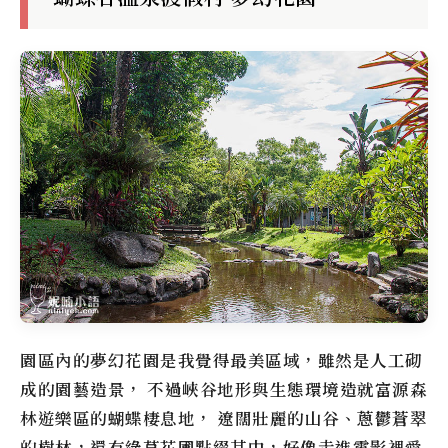
園區內的夢幻花園是我覺得最美區域，雖然是人工砌
成的園藝造景， 不過峽谷地形與生態環境造就
富源森
林遊樂區
的蝴蝶棲息地， 遼闊壯麗的山谷、蔥鬱蒼翠
的樹林，還有綠草花圃點綴其中，好像走進電影裡愛