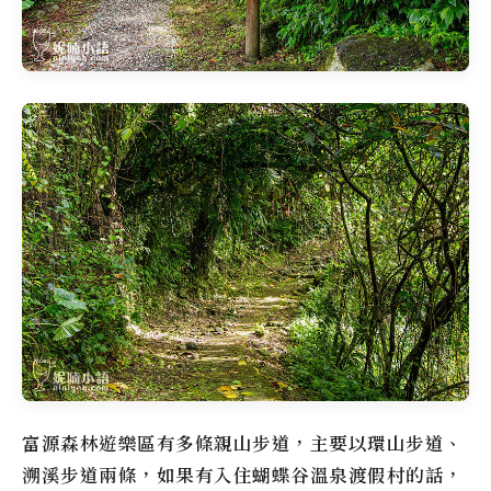
富源森林遊樂區
有多條親山步道，主要以環山步道、
溯溪步道兩條，如果有入住
蝴蝶谷溫泉渡假村
的話，