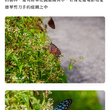
德華剪刀手的庭園之中