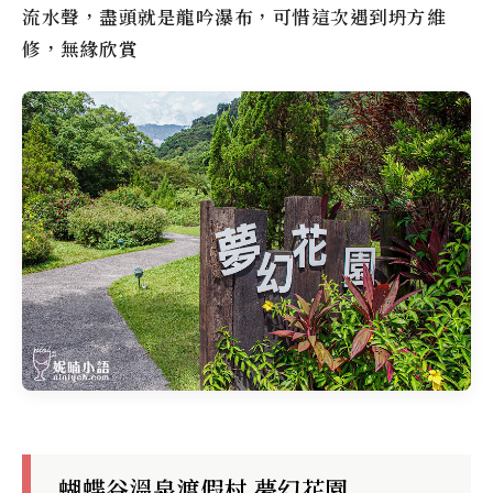
流水聲，盡頭就是龍吟瀑布，可惜這次遇到坍方維
修，無緣欣賞
蝴蝶谷溫泉渡假村 夢幻花園