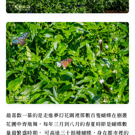
最喜歡一幕的是走進夢幻花園裡那數百隻蝴蝶在樹叢
花圃中齊飛舞，每年三月到八月的春夏時節是蝴蝶數
量最繁盛時期， 可高達三十餘種蝴蝶，身在都市裡的