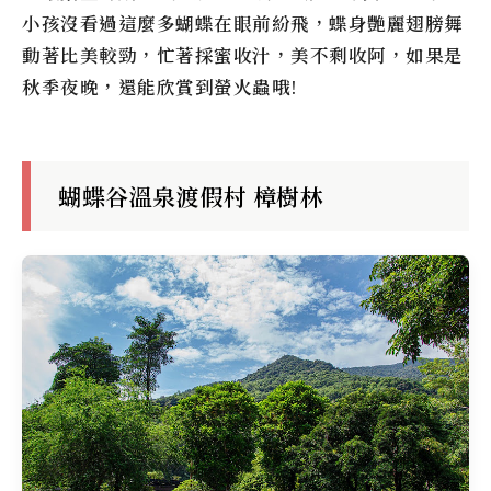
小孩沒看過這麼多蝴蝶在眼前紛飛，蝶身艷麗翅膀舞
動著比美較勁，忙著採蜜收汁，美不剩收阿，如果是
秋季夜晚，還能欣賞到螢火蟲哦!
蝴蝶谷溫泉渡假村 樟樹林