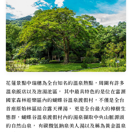
花蓮景點中瑞穗為全台知名的溫泉熱點，周圍有許多
溫泉飯店以及泡湯池區， 其中最具特色的是位在
富源
國家森林遊樂區
內的
蝴蝶谷溫泉渡假村
，不僅是全台
首座原始林區結合露天裸湯， 更是全台最大的樟樹生
態群，
蝴蝶谷溫泉渡假村
內的湯泉擷取中央山脈源頭
的自然山泉， 有碳酸氫鈉泉美人湯以及稱為黃金溫泉