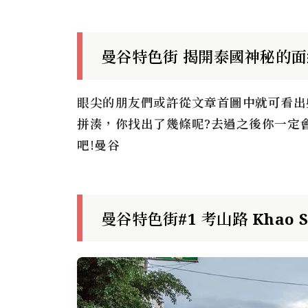
曼谷特色街 揭開泰國神秘的面
眼尖的朋友們或許從文章首圖中就可看出
拼湊，你找出了幾條呢?去過之後你一定
吧!曼谷
曼谷特色街#1
考山路 Khao S