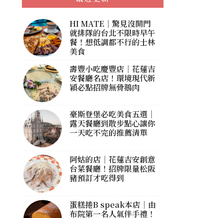
HI MATE｜驚見沒開門
就排隊的台北不限時早午
餐！想低調都不行的士林
美食
壽豐小吃慶豐店｜花蓮吉
安餐廳名店！環境現代新
穎必點招牌無骨鵝肉
豪斯登堡必吃美食五選｜
露天餐廳到散步點心讓你
一天吃不完的推薦清單
阿姑的店｜花蓮吉安創意
台菜餐廳！招牌限量松阪
豬預訂才吃得到
蛋糕捲B speak本店｜由
布院第一名人氣伴手禮！