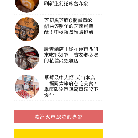
刷新生乳捲味蕾印象
芝初黑芝麻Q潤蛋黃酥｜
錯過等明年的芝麻蛋黃
酥！中秋禮盒預購推薦
慶豐麵店｜從花蓮市區開
來吃都划算！吉安鄉必吃
的花蓮最強麵店
草莓最中大福-天山本店
｜福岡太宰府必吃美食！
季節限定巨無霸草莓咬下
爆汁
歐洲火車旅遊的專家