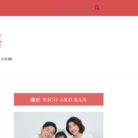
語
.COM
關於
NICO AND KAN