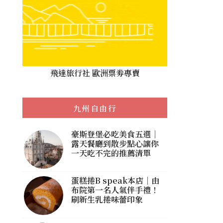
飛達旅行社 歐洲票劵專賣
九州自由行
豪斯登堡必吃美食五選｜
露天餐廳到散步點心讓你
一天吃不完的推薦清單
蛋糕捲B speak本店｜由
布院第一名人氣伴手禮！
刷新生乳捲味蕾印象