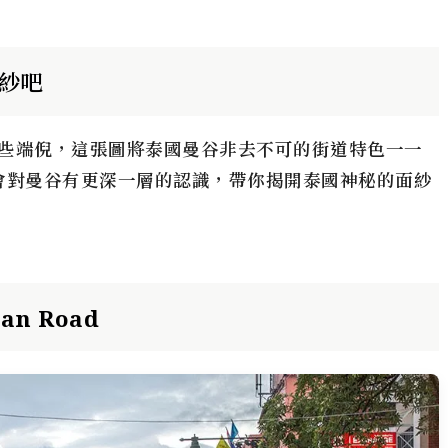
紗吧
些端倪，這張圖將泰國曼谷非去不可的街道特色一一
會對曼谷有更深一層的認識，帶你揭開泰國神秘的面紗
an Road