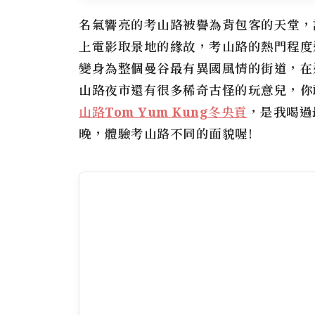
名氣響亮的
考山路
被譽為背包客的天堂，
上電影取景地的緣故，
考山路
的熱門程度
變身為整個曼谷最有異國風情的街道，在
山路夜市
還有很多稀奇古怪的玩意兒，你
山路Tom Yum Kung冬央貢
，是我喝過
晚，體驗
考山路
不同的面貌喔!