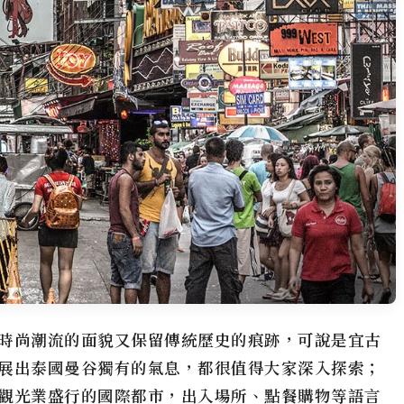
時尚潮流的面貌又保留傳統歷史的痕跡，可說是宜古
展出泰國曼谷獨有的氣息，都很值得大家深入探索；
觀光業盛行的國際都市，出入場所、點餐購物等語言